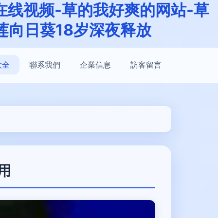
在线视频-草的我好爽的网站-草
莲向日葵18岁深夜释放
大全
聯系我們
企業信息
訪客留言
用