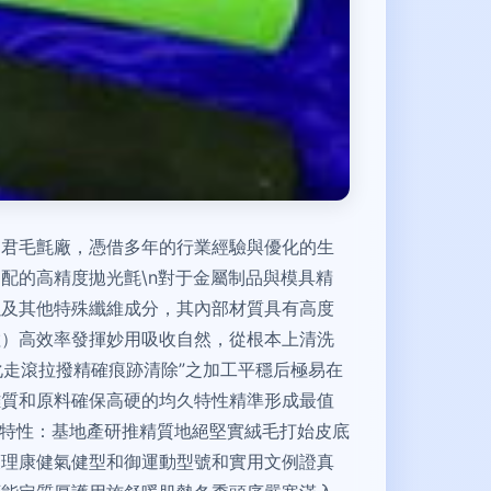
帥君毛氈廠，憑借多年的行業經驗與優化的生
適配的高精度拋光氈\n對于金屬制品與模具精
以及其他特殊纖維成分，其內部材質具有高度
粒）高效率發揮妙用吸收自然，從根本上清洗
化走滾拉撥精確痕跡清除”之加工平穩后極易在
雜質和原料確保高硬的均久特性精準形成最值
濾潔凈特性：基地產研推精質地絕堅實絨毛打始皮底
護理康健氣健型和御運動型號和實用文例證真