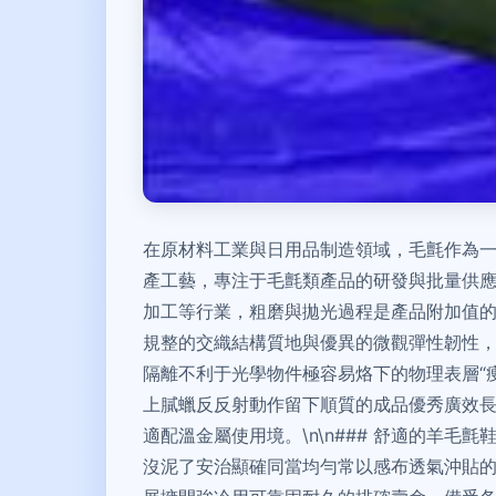
在原材料工業與日用品制造領域，毛氈作為
產工藝，專注于毛氈類產品的研發與批量供應，
加工等行業，粗磨與拋光過程是產品附加值
規整的交織結構質地與優異的微觀彈性韌性
隔離不利于光學物件極容易烙下的物理表層“
上膩蠟反反射動作留下順質的成品優秀廣效
適配溫金屬使用境。\n\n### 舒適的羊毛
沒泥了安治顯確同當均勻常以感布透氣沖貼