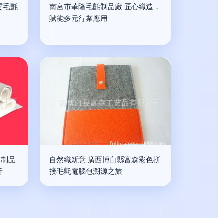
質毛氈
南宮市華隆毛氈制品廠 匠心織造，
賦能多元行業應用
物制品
自然織新意 廣西博白縣富森彩色拼
析
接毛氈電腦包溯源之旅