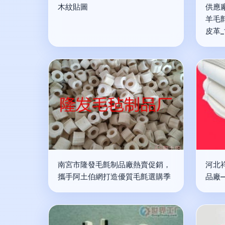
木紋貼圖
供應
羊毛
皮革
南宮市隆發毛氈制品廠熱賣促銷，
河北
攜手阿土伯網打造優質毛氈選購季
品廠