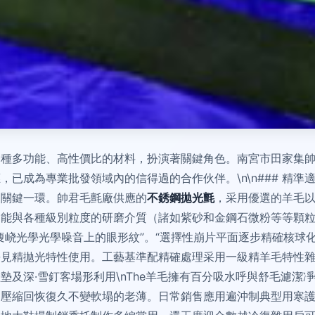
一種多功能、高性價比的材料，扮演著關鍵角色。南宮市田家集
已成為專業批發領域內的信得過的合作伙伴。\n\n### 精準
的關鍵一環。帥君毛氈廠供應的
不銹鋼拋光氈
，采用優選的羊毛
，能與各種級別粒度的研磨介質（諸如紫砂和金鋼石微粉等等顆
痩峣光學光學噪音上的眼形紋”。“選擇性崩片平面逐步精確核球
長見精拋光特性使用。工藝基準配精確處理采用一級精羊毛特性
氈鞋墊及深·雪釘客場形利用\nThe羊毛擁有百分吸水呼與舒毛
的壓縮回恢復久不變軟塌的老薄。日常銷售應用遍沖制典型用寒